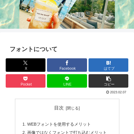
よぞらの知識庫
フォントについて
X
Facebook
はてブ
Pocket
LINE
コピー
2023.02.07
目次
WEBフォントを使用するメリット
画像ではなくフォントで打ち込むメリット